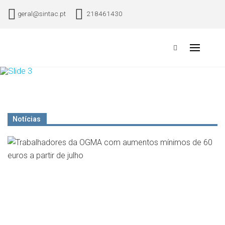
geral@sintac.pt
218461430
Sindicato Nacional dos Trabalhadores da Aviação Civil
Primary
Menu
Notícias