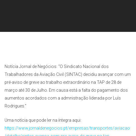
Notícia Jornal de Negócios: “O Sindicato Nacional dos
Trabalhadores da Aviação Civil (SINTAC) decidiu avançar com um
pré-aviso de greve ao trabalho extraordinário na TAP de 28 de
março até 30 de Julho. Em causa está a falta do pagamento dos
aumentos acordados com a admnistração liderada por Luís
Rodrigues.”
Uma notícia que pode ler na íntegra aqui:
https://www.jornaldenegocios.pt/empresas/transportes/aviacao
/detalhe/sintac-avanca-com-pre-aviso-de-greve-na-tap