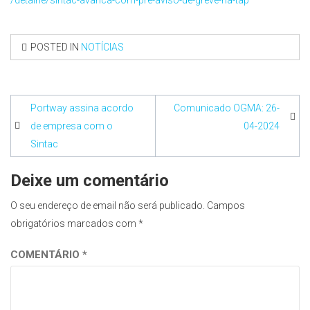
POSTED IN
NOTÍCIAS
Navegação
Portway assina acordo
Comunicado OGMA: 26-
de
de empresa com o
04-2024
Sintac
artigos
Deixe um comentário
O seu endereço de email não será publicado.
Campos
obrigatórios marcados com
*
COMENTÁRIO
*