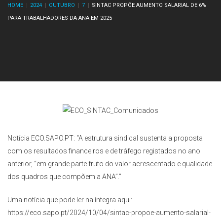
HOME
2024
OUTUBRO
7
SINTAC PROPÕE AUMENTO SALARIAL DE 6%
PARA TRABALHADORES DA ANA EM 2025
Notícia ECO.SAPO.PT: “A estrutura sindical sustenta a proposta
com os resultados financeiros e de tráfego registados no ano
anterior, “em grande parte fruto do valor acrescentado e qualidade
dos quadros que compõem a ANA”.”
Uma notícia que pode ler na íntegra aqui:
https://eco.sapo.pt/2024/10/04/sintac-propoe-aumento-salarial-