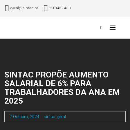
Skip
geral@sintac.pt
218461430
to
content
Sindicato Nacional dos Trabalhadores da Aviação Civil
Primary
Menu
SINTAC PROPÕE AUMENTO
SALARIAL DE 6% PARA
TRABALHADORES DA ANA EM
2025
7 Outubro, 2024
sintac_geral