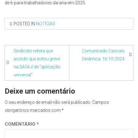
de-6-para-trabalhadores-da-ana-em-2025.
POSTED IN
NOTÍCIAS
Navegação
Sindicato reitera que
Comunicado Cascais
de
acordo que evitou greve
Dinâmica: 16-10-2024
na SATA é de “aplicação
artigos
universal”
Deixe um comentário
O seu endereço de email não será publicado.
Campos
obrigatórios marcados com
*
COMENTÁRIO
*