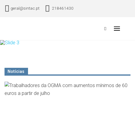
geral@sintac.pt
218461430
Sindicato Nacional dos Trabalhadores da Aviação Civil
Primary
Menu
Notícias