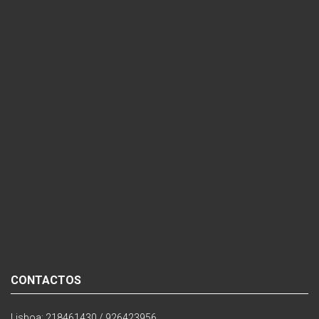
CONTACTOS
Lisboa: 218461430 / 926423956