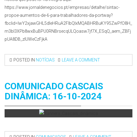
https://www.jornaldenegocios.pt/empresas/detalhe/sintac-
propoe-aumentos-de-6-para-trabalhadores-da-portway?
fbclid=IwY2xjawGHL5dleHRuA2FlbQIxMQABHRBuKY95ZwPfO8H_
m3bl3XPb8wxBuBPU0RNBrsecqULQoasw7jf7X_ESqQ_aem_ZBFj
pUA8DB_zlUWeCzFjkA
POSTED IN
NOTÍCIAS
LEAVE A COMMENT
COMUNICADO CASCAIS
DINÂMICA: 16-10-2024