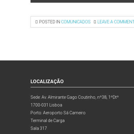
POSTED IN
COMUNICADOS
LEAVE A COMMEN
LOCALIZAÇÃO
Sede: Av. Almirante Gago Coutinho, nº38, 1ºDtº
1700-031 Lisboa
Porto: Aeroporto Sá Carneiro
Terminal de Carga
Sala 317