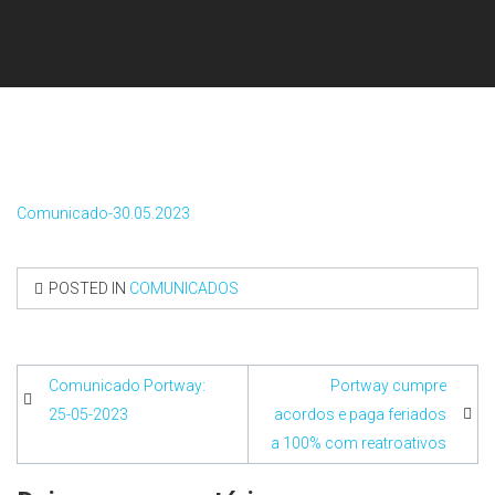
Comunicado-30.05.2023
POSTED IN
COMUNICADOS
Navegação
Comunicado Portway:
Portway cumpre
de
25-05-2023
acordos e paga feriados
a 100% com reatroativos
artigos