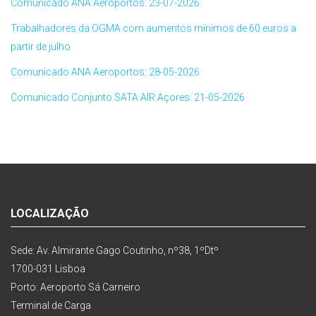
Comunicado ANA Aeroportos: 23-07-2026
Trabalhadores da OGMA com aumentos mínimos de 60 euros a
partir de julho
Comunicado ANA Aeroportos: 28-05-2026
Comunicado Conjunto SATA AIR Açores: 21-05-2026
LOCALIZAÇÃO
Sede: Av. Almirante Gago Coutinho, nº38, 1ºDtº
1700-031 Lisboa
Porto: Aeroporto Sá Carneiro
Terminal de Carga