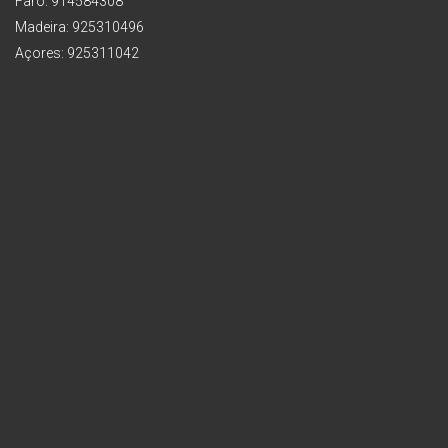
Faro: 914584308
Madeira: 925310496
Açores: 925311042