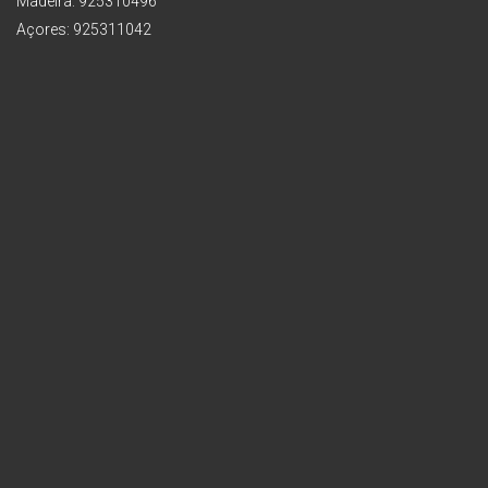
Madeira: 925310496
Açores: 925311042