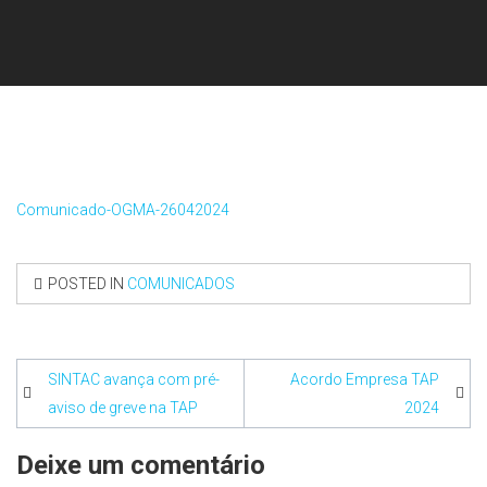
Comunicado-OGMA-26042024
POSTED IN
COMUNICADOS
Navegação
SINTAC avança com pré-
Acordo Empresa TAP
de
aviso de greve na TAP
2024
artigos
Deixe um comentário