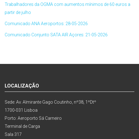
Trabalhadores da OGMA com aumentos mínimos de 60 euros a
partir de julho
Comunicado ANA Aeroportos: 28-05-2026
Comunicado Conjunto SATA AIR Açores: 21-05-2026
LOCALIZAÇÃO
Sede: Av. Almirante Gago Coutinho, nº38, 1ºDtº
1700-031 Lisboa
Porto: Aeroporto Sá Carneiro
Terminal de Carga
Sala 317