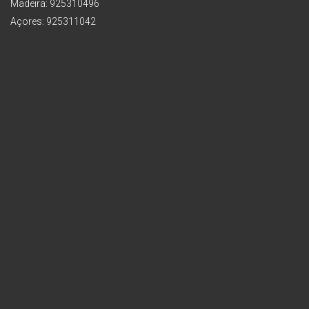
Madeira: 925310496
Açores: 925311042