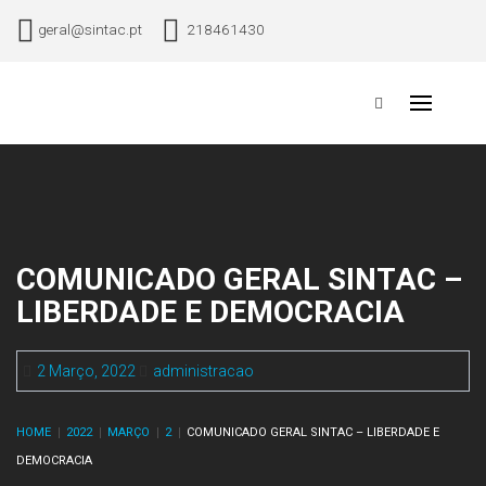
Skip
geral@sintac.pt
218461430
to
content
Sindicato Nacional dos Trabalhadores da Aviação Civil
Primary
Menu
COMUNICADO GERAL SINTAC –
LIBERDADE E DEMOCRACIA
2 Março, 2022
administracao
HOME
2022
MARÇO
2
COMUNICADO GERAL SINTAC – LIBERDADE E
DEMOCRACIA