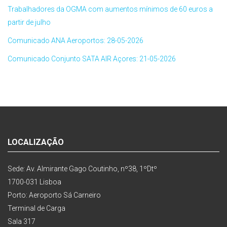
Trabalhadores da OGMA com aumentos mínimos de 60 euros a
partir de julho
Comunicado ANA Aeroportos: 28-05-2026
Comunicado Conjunto SATA AIR Açores: 21-05-2026
LOCALIZAÇÃO
Sede: Av. Almirante Gago Coutinho, nº38, 1ºDtº
1700-031 Lisboa
Porto: Aeroporto Sá Carneiro
Terminal de Carga
Sala 317