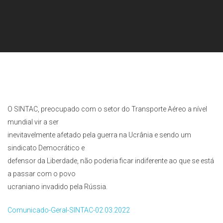
O SINTAC, preocupado com o setor do Transporte Aéreo a nível
mundial vir a ser
inevitavelmente afetado pela guerra na Ucrânia e sendo um
sindicato Democrático e
defensor da Liberdade, não poderia ficar indiferente ao que se está
a passar com o povo
ucraniano invadido pela Rússia.
Comunicado-Geral-SINTAC-02.03.2022