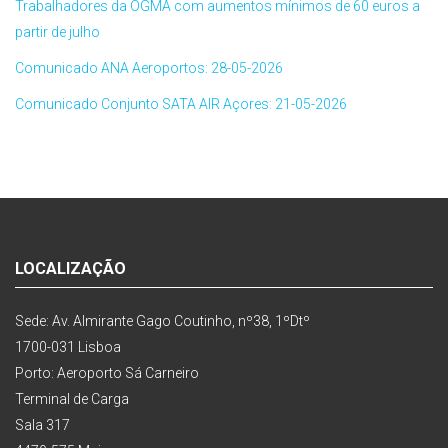
Trabalhadores da OGMA com aumentos mínimos de 60 euros a
partir de julho
Comunicado ANA Aeroportos: 28-05-2026
Comunicado Conjunto SATA AIR Açores: 21-05-2026
LOCALIZAÇÃO
Sede: Av. Almirante Gago Coutinho, nº38, 1ºDtº
1700-031 Lisboa
Porto: Aeroporto Sá Carneiro
Terminal de Carga
Sala 317