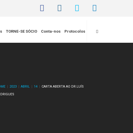
is
TORNE-SE SÓCIO
Conta-nos
Protocolos
OME
2023
ABRIL
14
CARTA ABERTA AO DR.LUÍS
DRIGUES