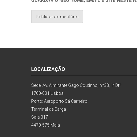
GUARDAR O MEU NOME, EMAIL E SITE NESTE 
LOCALIZAÇÃO
Sede: Av. Almirante Gago Coutinho, nº38, 1ºDtº
1700-031 Lisboa
Porto: Aeroporto Sá Carneiro
Terminal de Carga
Sala 317
4470-575 Maia