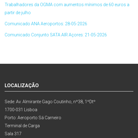
Trabalhadores da OGMA com aumentos mínimos de 60 euros a
partir de julho
Comunicado ANA Aeroportos: 28-05-2026
Comunicado Conjunto SATA AIR Açores: 21-05-2026
LOCALIZAÇÃO
Sede: Av. Almirante Gago Coutinho, nº38, 1ºDtº
1700-031 Lisboa
Porto: Aeroporto Sá Carneiro
Terminal de Carga
Sala 317