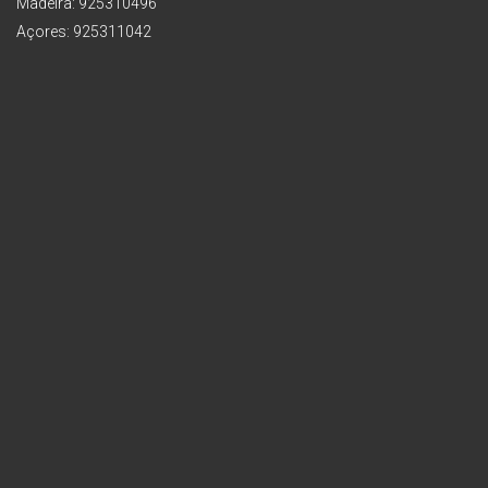
Madeira: 925310496
Açores: 925311042