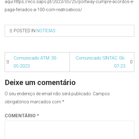
aqui:https://eco.sapo.pt/2023/05/25/portway-cumpre-acordos-e-
paga-feriados-a-100-com-reatroativos/
POSTED IN
NOTÍCIAS
Navegação
Comunicado ATM: 30-
Comunicado SINTAC: 06-
de
05-2023
07-23
artigos
Deixe um comentário
O seu endereço de email não será publicado.
Campos
obrigatórios marcados com
*
COMENTÁRIO
*