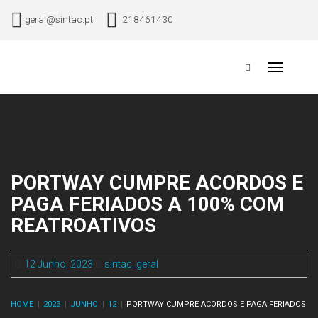
Skip
geral@sintac.pt
218461430
to
content
Sindicato Nacional dos Trabalhadores da Aviação Civil
Primary
Menu
PORTWAY CUMPRE ACORDOS E
PAGA FERIADOS A 100% COM
REATROATIVOS
12 Junho, 2023
sintac_geral
HOME
2023
JUNHO
12
PORTWAY CUMPRE ACORDOS E PAGA FERIADOS